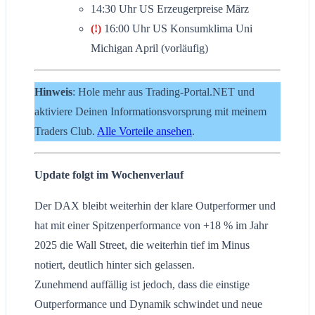
14:30 Uhr US Erzeugerpreise März
(!)
16:00 Uhr US Konsumklima Uni
Michigan April (vorläufig)
Hinweis
: Hole mehr aus Trading-Portal.NET und
aktiviere Deinen Informationsvorsprung mit meinem
Traders Club.
Alle Vorteile ansehen
.
Update folgt im Wochenverlauf
Der DAX bleibt weiterhin der klare Outperformer und
hat mit einer Spitzenperformance von +18 % im Jahr
2025 die Wall Street, die weiterhin tief im Minus
notiert, deutlich hinter sich gelassen.
Zunehmend auffällig ist jedoch, dass die einstige
Outperformance und Dynamik schwindet und neue