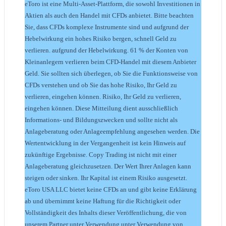
eToro ist eine Multi-Asset-Plattform, die sowohl Investitionen in
Aktien als auch den Handel mit CFDs anbietet. Bitte beachten
Sie, dass CFDs komplexe Instrumente sind und aufgrund der
Hebelwirkung ein hohes Risiko bergen, schnell Geld zu
verlieren. aufgrund der Hebelwirkung. 61 % der Konten von
Kleinanlegern verlieren beim CFD-Handel mit diesem Anbieter
Geld. Sie sollten sich überlegen, ob Sie die Funktionsweise von
CFDs verstehen und ob Sie das hohe Risiko, Ihr Geld zu
verlieren, eingehen können. Risiko, Ihr Geld zu verlieren,
eingehen können. Diese Mitteilung dient ausschließlich
Informations- und Bildungszwecken und sollte nicht als
Anlageberatung oder Anlageempfehlung angesehen werden. Die
Wertentwicklung in der Vergangenheit ist kein Hinweis auf
zukünftige Ergebnisse. Copy Trading ist nicht mit einer
Anlageberatung gleichzusetzen. Der Wert Ihrer Anlagen kann
steigen oder sinken. Ihr Kapital ist einem Risiko ausgesetzt.
eToro USA LLC bietet keine CFDs an und gibt keine Erklärung
ab und übernimmt keine Haftung für die Richtigkeit oder
Vollständigkeit des Inhalts dieser Veröffentlichung, die von
unserem Partner unter Verwendung unter Verwendung von