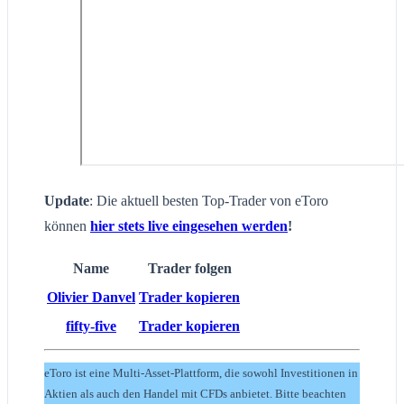
Update
: Die aktuell besten Top-Trader von eToro
können
hier stets live eingesehen werden
!
Name
Trader folgen
Olivier Danvel
Trader kopieren
fifty-five
Trader kopieren
eToro ist eine Multi-Asset-Plattform, die sowohl Investitionen in
Aktien als auch den Handel mit CFDs anbietet. Bitte beachten