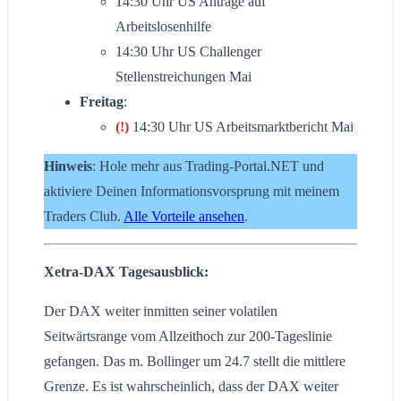
14:30 Uhr US Anträge auf
Arbeitslosenhilfe
14:30 Uhr US Challenger
Stellenstreichungen Mai
Freitag
:
(!)
14:30 Uhr US Arbeitsmarktbericht Mai
Hinweis
: Hole mehr aus Trading-Portal.NET und
aktiviere Deinen Informationsvorsprung mit meinem
Traders Club.
Alle Vorteile ansehen
.
Xetra-DAX Tagesausblick:
Der DAX weiter inmitten seiner volatilen
Seitwärtsrange vom Allzeithoch zur 200-Tageslinie
gefangen. Das m. Bollinger um 24.7 stellt die mittlere
Grenze. Es ist wahrscheinlich, dass der DAX weiter