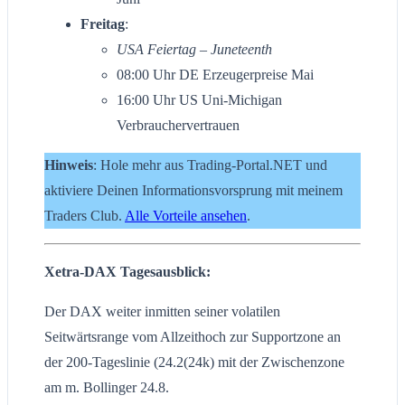
Freitag
:
USA Feiertag – Juneteenth
08:00 Uhr DE Erzeugerpreise Mai
16:00 Uhr US Uni-Michigan
Verbrauchervertrauen
Hinweis
: Hole mehr aus Trading-Portal.NET und
aktiviere Deinen Informationsvorsprung mit meinem
Traders Club.
Alle Vorteile ansehen
.
Xetra-DAX Tagesausblick:
Der DAX weiter inmitten seiner volatilen
Seitwärtsrange vom Allzeithoch zur Supportzone an
der 200-Tageslinie (24.2(24k) mit der Zwischenzone
am m. Bollinger 24.8.