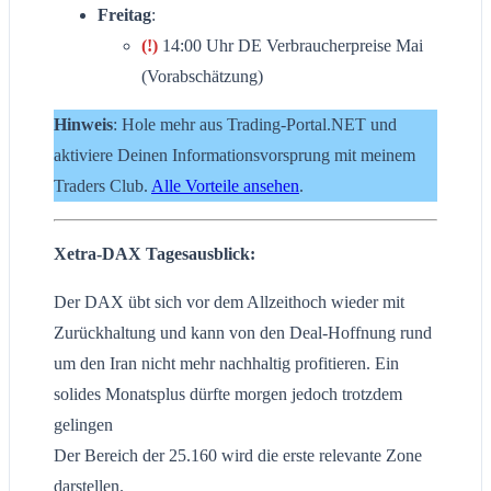
Freitag
:
(!)
14:00 Uhr DE Verbraucherpreise Mai
(Vorabschätzung)
Hinweis
: Hole mehr aus Trading-Portal.NET und
aktiviere Deinen Informationsvorsprung mit meinem
Traders Club.
Alle Vorteile ansehen
.
Xetra-DAX Tagesausblick:
Der DAX übt sich vor dem Allzeithoch wieder mit
Zurückhaltung und kann von den Deal-Hoffnung rund
um den Iran nicht mehr nachhaltig profitieren. Ein
solides Monatsplus dürfte morgen jedoch trotzdem
gelingen
Der Bereich der 25.160 wird die erste relevante Zone
darstellen.