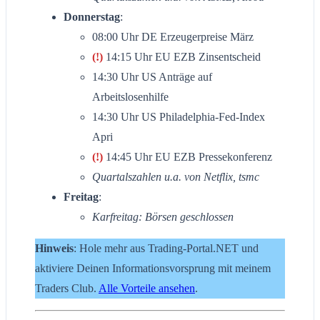
Donnerstag
:
08:00 Uhr DE Erzeugerpreise März
(!)
14:15 Uhr EU EZB Zinsentscheid
14:30 Uhr US Anträge auf
Arbeitslosenhilfe
14:30 Uhr US Philadelphia-Fed-Index
Apri
(!)
14:45 Uhr EU EZB Pressekonferenz
Quartalszahlen u.a. von Netflix, tsmc
Freitag
:
Karfreitag: Börsen geschlossen
Hinweis
: Hole mehr aus Trading-Portal.NET und
aktiviere Deinen Informationsvorsprung mit meinem
Traders Club.
Alle Vorteile ansehen
.