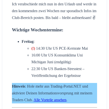
Ich verabschiede mich nun in den Urlaub und werde in
den kommenden zwei Wochen nur sporadisch Infos im
Club-Bereich posten. Bis bald – bleibt aufmerksam! ✌️
Wichtige Wochentermine:
Freitag
:
(!)
14:30 Uhr US PCE-Kernrate Mai
16:00 Uhr US Konsumklima Uni
Michigan Juni (endgültig)
22:30 Uhr US Banken-Stresstest –
Veröffentlichung der Ergebnisse
Hinweis
: Hole mehr aus Trading-Portal.NET und
aktiviere Deinen Informationsvorsprung mit meinem
Traders Club.
Alle Vorteile ansehen
.