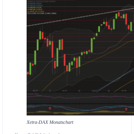
Xetra-DAX Monatschart