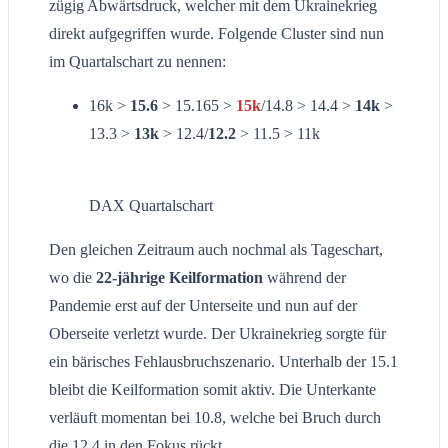
zügig Abwärtsdruck, welcher mit dem Ukrainekrieg
direkt aufgegriffen wurde. Folgende Cluster sind nun
im Quartalschart zu nennen:
16k >
15.6
> 15.165 >
15k
/14.8 > 14.4 >
14k
>
13.3 >
13k
> 12.4/
12.2
> 11.5 > 11k
DAX Quartalschart
Den gleichen Zeitraum auch nochmal als Tageschart,
wo die
22-jährige Keilformation
während der
Pandemie erst auf der Unterseite und nun auf der
Oberseite verletzt wurde. Der Ukrainekrieg sorgte für
ein bärisches Fehlausbruchszenario. Unterhalb der 15.1
bleibt die Keilformation somit aktiv. Die Unterkante
verläuft momentan bei 10.8, welche bei Bruch durch
die 12.4 in den Fokus rückt.