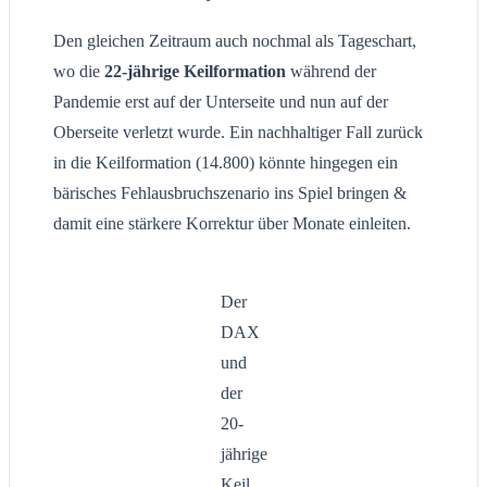
Den gleichen Zeitraum auch nochmal als Tageschart,
wo die
22-jährige Keilformation
während der
Pandemie erst auf der Unterseite und nun auf der
Oberseite verletzt wurde. Ein nachhaltiger Fall zurück
in die Keilformation (14.800) könnte hingegen ein
bärisches Fehlausbruchszenario ins Spiel bringen &
damit eine stärkere Korrektur über Monate einleiten.
Der
DAX
und
der
20-
jährige
Keil