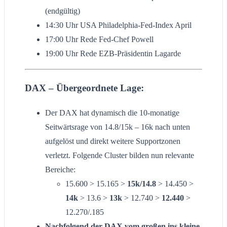
(endgültig)
14:30 Uhr USA Philadelphia-Fed-Index April
17:00 Uhr Rede Fed-Chef Powell
19:00 Uhr Rede EZB-Präsidentin Lagarde
DAX – Übergeordnete Lage:
Der DAX hat dynamisch die 10-monatige
Seitwärtsrage von 14.8/15k – 16k nach unten
aufgelöst und direkt weitere Supportzonen
verletzt. Folgende Cluster bilden nun relevante
Bereiche:
15.600 > 15.165 >
15k/14.8
> 14.450 >
14k
> 13.6 >
13k
> 12.740 >
12.440
>
12.270/.185
Nachfolgend der DAX vom großen ins kleine