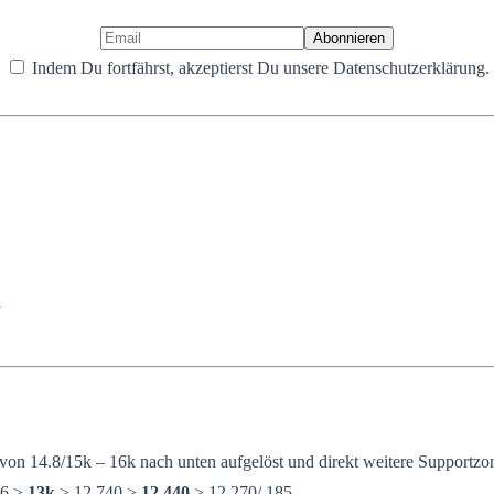
Indem Du fortfährst, akzeptierst Du unsere Datenschutzerklärung.
l
n 14.8/15k – 16k nach unten aufgelöst und direkt weitere Supportzone
.6 >
13k
> 12.740 >
12.440
> 12.270/.185