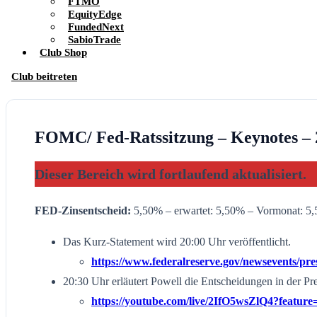
FTMO
EquityEdge
FundedNext
SabioTrade
Club Shop
Club beitreten
FOMC/ Fed-Ratssitzung – Keynotes – 
Dieser Bereich wird fortlaufend aktualisiert.
FED-Zinsentscheid:
5,50% – erwartet: 5,50% – Vormonat: 5
Das Kurz-Statement wird 20:00 Uhr veröffentlicht.
https://www.federalreserve.gov/newsevents/pres
20:30 Uhr erläutert Powell die Entscheidungen in der Pr
https://youtube.com/live/2IfO5wsZlQ4?feature