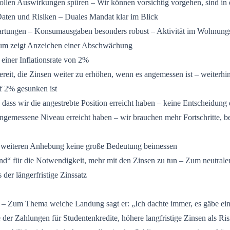
 vollen Auswirkungen spüren – Wir können vorsichtig vorgehen, sind in
aten und Risiken – Duales Mandat klar im Blick
rtungen – Konsumausgaben besonders robust – Aktivität im Wohnungsb
um zeigt Anzeichen einer Abschwächung
einer Inflationsrate von 2%
ereit, die Zinsen weiter zu erhöhen, wenn es angemessen ist – weiterh
auf 2% gesunken ist
 dass wir die angestrebte Position erreicht haben – keine Entscheidung d
ngemessene Niveau erreicht haben – wir brauchen mehr Fortschritte, 
r weiteren Anhebung keine große Bedeutung beimessen
rund“ für die Notwendigkeit, mehr mit den Zinsen zu tun – Zum neutrale
s der längerfristige Zinssatz
 – Zum Thema weiche Landung sagt er: „Ich dachte immer, es gäbe ei
er Zahlungen für Studentenkredite, höhere langfristige Zinsen als Ris