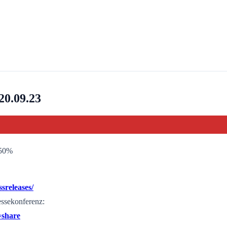
20.09.23
,50%
sreleases/
essekonferenz:
=share