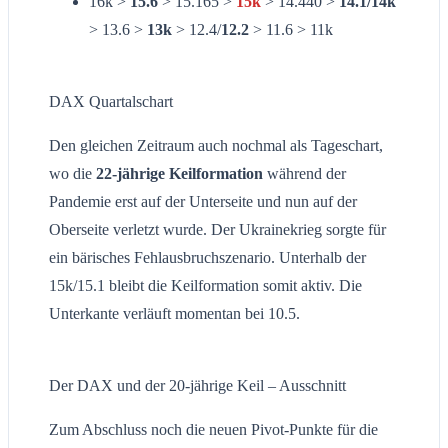
16k >
15.6
> 15.165 >
15k
> 14.440 >
14.1/14k
> 13.6 >
13k
> 12.4/
12.2
> 11.6 > 11k
DAX Quartalschart
Den gleichen Zeitraum auch nochmal als Tageschart,
wo die
22-jährige Keilformation
während der
Pandemie erst auf der Unterseite und nun auf der
Oberseite verletzt wurde. Der Ukrainekrieg sorgte für
ein bärisches Fehlausbruchszenario. Unterhalb der
15k/15.1 bleibt die Keilformation somit aktiv. Die
Unterkante verläuft momentan bei 10.5.
Der DAX und der 20-jährige Keil – Ausschnitt
Zum Abschluss noch die neuen Pivot-Punkte für die