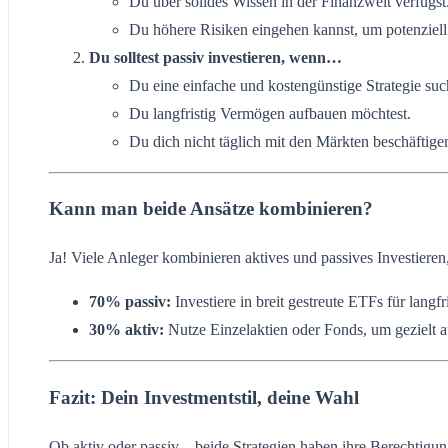
Du über solides Wissen in der Finanzwelt verfügst
Du höhere Risiken eingehen kannst, um potenziell
Du solltest passiv investieren, wenn…
Du eine einfache und kostengünstige Strategie suc
Du langfristig Vermögen aufbauen möchtest.
Du dich nicht täglich mit den Märkten beschäftigen
Kann man beide Ansätze kombinieren?
Ja! Viele Anleger kombinieren aktives und passives Investiere
70% passiv:
Investiere in breit gestreute ETFs für lang
30% aktiv:
Nutze Einzelaktien oder Fonds, um gezielt 
Fazit: Dein Investmentstil, deine Wahl
Ob aktiv oder passiv – beide Strategien haben ihre Berechtigun