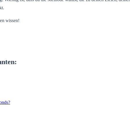
kt.
ren wissen!
nnten:
fonds?