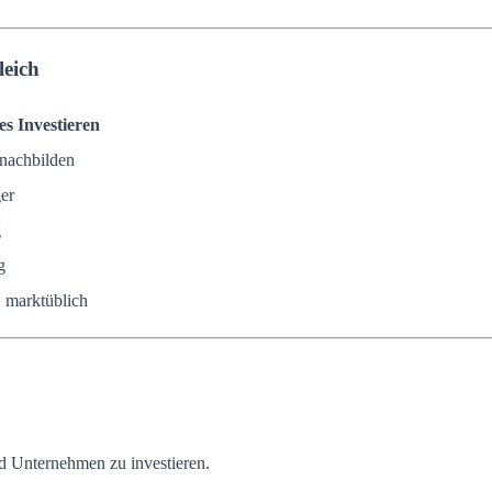
leich
es Investieren
nachbilden
er
g
g
, marktüblich
nd Unternehmen zu investieren.