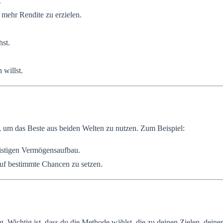
.
 mehr Rendite zu erzielen.
hst.
 willst.
n, um das Beste aus beiden Welten zu nutzen. Zum Beispiel:
fristigen Vermögensaufbau.
auf bestimmte Chancen zu setzen.
g. Wichtig ist, dass du die Methode wählst, die zu deinen Zielen, deine