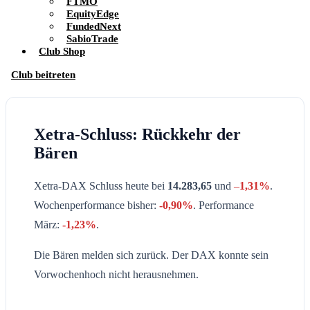
FTMO
EquityEdge
FundedNext
SabioTrade
Club Shop
Club beitreten
Xetra-Schluss: Rückkehr der
Bären
Xetra-DAX Schluss heute bei
14.283,65
und
–
1,31%
.
Wochenperformance bisher:
-0,90
%
. Performance
März:
-1,23
%
.
Die Bären melden sich zurück. Der DAX konnte sein
Vorwochenhoch nicht herausnehmen.