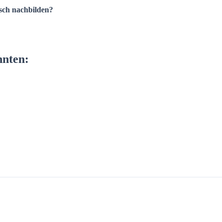
isch nachbilden?
nnten: