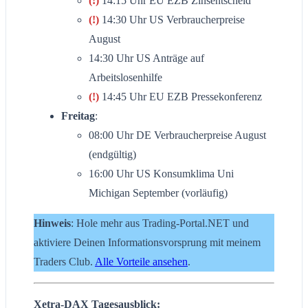
(!)
14:15 Uhr EU EZB Zinsentscheid
(!)
14:30 Uhr US Verbraucherpreise
August
14:30 Uhr US Anträge auf
Arbeitslosenhilfe
(!)
14:45 Uhr EU EZB Pressekonferenz
Freitag
:
08:00 Uhr DE Verbraucherpreise August
(endgültig)
16:00 Uhr US Konsumklima Uni
Michigan September (vorläufig)
Hinweis
: Hole mehr aus Trading-Portal.NET und
aktiviere Deinen Informationsvorsprung mit meinem
Traders Club.
Alle Vorteile ansehen
.
Xetra-DAX Tagesausblick: