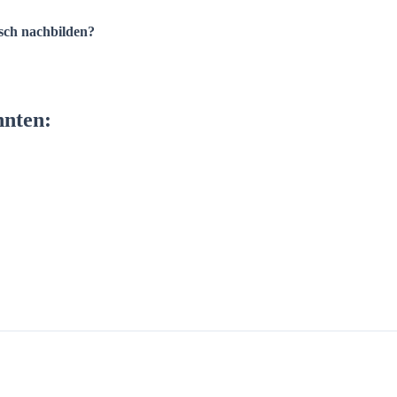
isch nachbilden?
nnten: