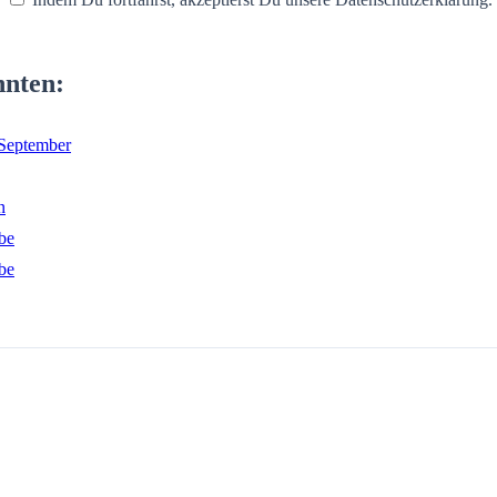
nnten:
 September
n
be
be