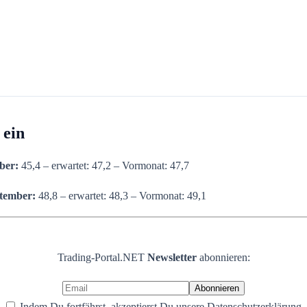
 ein
mber:
45,4 – erwartet: 47,2 – Vormonat: 47,7
tember
:
48,8 – erwartet: 48,3 – Vormonat: 49,1
Trading-Portal.NET
Newsletter
abonnieren:
Indem Du fortfährst, akzeptierst Du unsere Datenschutzerklärung.