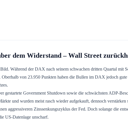
über dem Widerstand – Wall Street zurückh
n Bild. Während der DAX nach seinem schwachen dritten Quartal mit S
tener. Oberhalb von 23.950 Punkten haben die Bullen im DAX jedoch gu
hres.
 Der gestartete Government Shutdown sowie die schwächsten ADP-Besc
ärkte und wurden meist rasch wieder aufgekauft, dennoch verstärken si
en aggressiveren Zinssenkungszyklus der Fed. Doch solange die entsch
 die US-Datenlage unscharf.