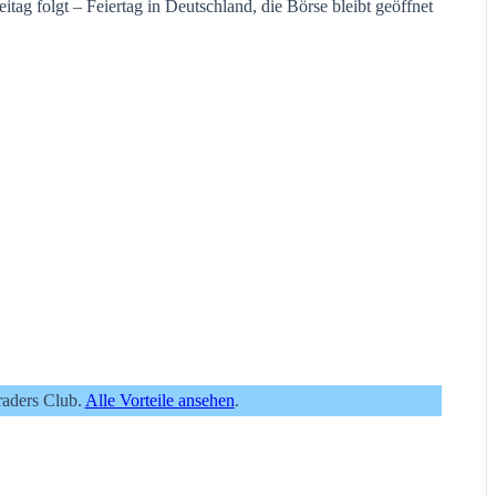
ag folgt – Feiertag in Deutschland, die Börse bleibt geöffnet
raders Club.
Alle Vorteile ansehen
.