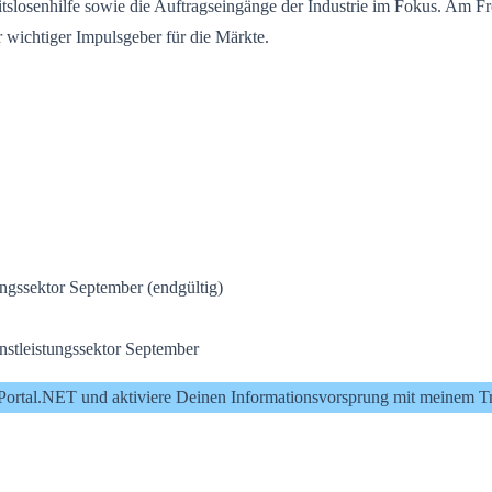
losenhilfe sowie die Auftragseingänge der Industrie im Fokus. Am Freit
r wichtiger Impulsgeber für die Märkte.
gssektor September (endgültig)
tleistungssektor September
Portal.NET und aktiviere Deinen Informationsvorsprung mit meinem T