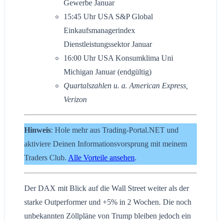
Gewerbe Januar
15:45 Uhr USA S&P Global
Einkaufsmanagerindex
Dienstleistungssektor Januar
16:00 Uhr USA Konsumklima Uni
Michigan Januar (endgültig)
Quartalszahlen u. a. American Express,
Verizon
Hinweis
: Hole mehr aus Trading-Portal.NET und
aktiviere Deinen Informationsvorsprung mit meinem
Traders Club.
Alle Vorteile ansehen
.
Der DAX mit Blick auf die Wall Street weiter als der
starke Outperformer und +5% in 2 Wochen. Die noch
unbekannten Zöllpläne von Trump bleiben jedoch ein