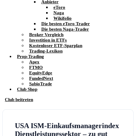
Anbieter
eToro
Naga
Wikifolio
Die besten eToro Trader
Die besten Naga-Trader
Broker Vergleich
Investition in ETFs
Kostenloser ETF-Sparplan
Trading-Lexikon
Prop-Trading
Apex
FTMO
EquityEdge
FundedNext
SabioTrade
Club Shop
Club beitreten
USA ISM-Einkaufsmanagerindex
Dienstleistungssektor – zu gut