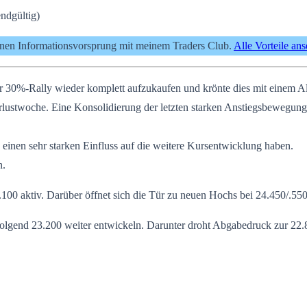
ndgültig)
inen Informationsvorsprung mit meinem Traders Club.
Alle Vorteile an
er 30%-Rally wieder komplett aufzukaufen und krönte dies mit einem A
lustwoche. Eine Konsolidierung der letzten starken Anstiegsbewegung
nen sehr starken Einfluss auf die weitere Kursentwicklung haben.
n.
00 aktiv. Darüber öffnet sich die Tür zu neuen Hochs bei 24.450/.55
olgend 23.200 weiter entwickeln. Darunter droht Abgabedruck zur 22.