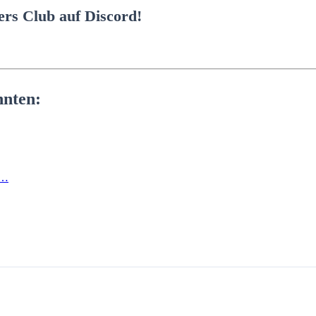
rs Club auf Discord!
nnten:
e…