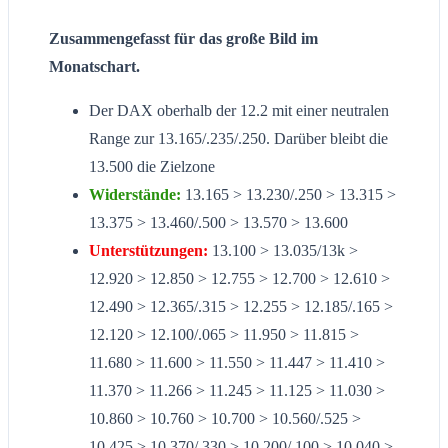
Zusammengefasst für das große Bild im
Monatschart.
Der DAX oberhalb der 12.2 mit einer neutralen
Range zur 13.165/.235/.250. Darüber bleibt die
13.500 die Zielzone
Widerstände:
13.165 > 13.230/.250 > 13.315 >
13.375 > 13.460/.500 > 13.570 > 13.600
Unterstützungen:
13.100 > 13.035/13k >
12.920 > 12.850 > 12.755 > 12.700 > 12.610 >
12.490 > 12.365/.315 > 12.255 > 12.185/.165 >
12.120 > 12.100/.065 > 11.950 > 11.815 >
11.680 > 11.600 > 11.550 > 11.447 > 11.410 >
11.370 > 11.266 > 11.245 > 11.125 > 11.030 >
10.860 > 10.760 > 10.700 > 10.560/.525 >
10.425 > 10.370/.330 > 10.200/.100 > 10.040 >