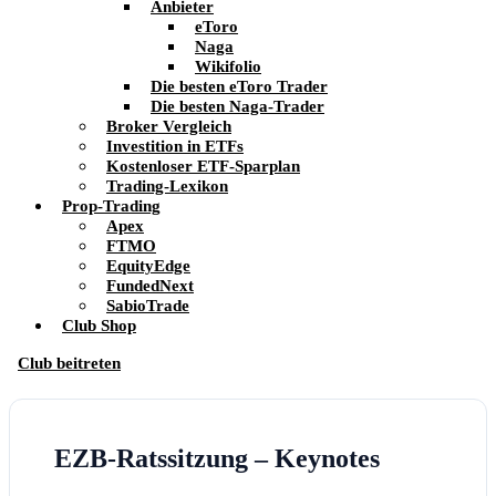
Anbieter
eToro
Naga
Wikifolio
Die besten eToro Trader
Die besten Naga-Trader
Broker Vergleich
Investition in ETFs
Kostenloser ETF-Sparplan
Trading-Lexikon
Prop-Trading
Apex
FTMO
EquityEdge
FundedNext
SabioTrade
Club Shop
Club beitreten
EZB-Ratssitzung – Keynotes