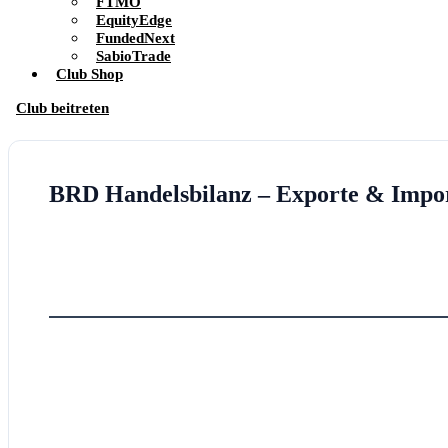
FTMO
EquityEdge
FundedNext
SabioTrade
Club Shop
Club beitreten
BRD Handelsbilanz – Exporte & Impo