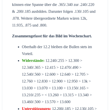
können eine Spanne über die .365/.340 zur .240/.220
& .200/.185 ausbilden. Darunter folgen .130/.105 und
.078. Weitere übergeordnete Marken wären 12k,
11.935, .875 und .800.
Zusammengefasst für das Bild im Wochenchart.
Oberhalb der 12.2 bleiben die Bullen stets im
Vorteil.
Widerstände:
12.240/.255 > 12.300 >
12.340/.365 > 12.415 > 12.470/.490 >
12.540/.560 > 12.600 > 12.640 > 12.705 >
12.760 > 12.830 > 12.900 > 12.950 > 13k >
13.030 > 13.070 > 13.100 > 13.150/.165 >
13.210/.235 > < 13.260 > 13.315 > 13.340 >
13.460/.500 > 13.570 > 13.600
Unterstützungen:
12.200/.185 > 12.130/.105 >