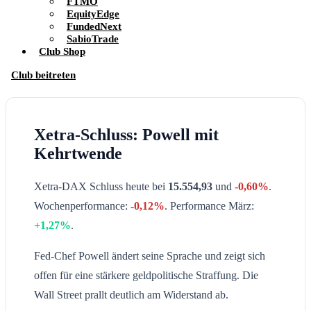
FTMO
EquityEdge
FundedNext
SabioTrade
Club Shop
Club beitreten
Xetra-Schluss: Powell mit
Kehrtwende
Xetra-DAX Schluss heute bei
15.554,93
und
-0,60%
.
Wochenperformance:
-0,12%
. Performance März:
+1,27%
.
Fed-Chef Powell ändert seine Sprache und zeigt sich
offen für eine stärkere geldpolitische Straffung. Die
Wall Street prallt deutlich am Widerstand ab.