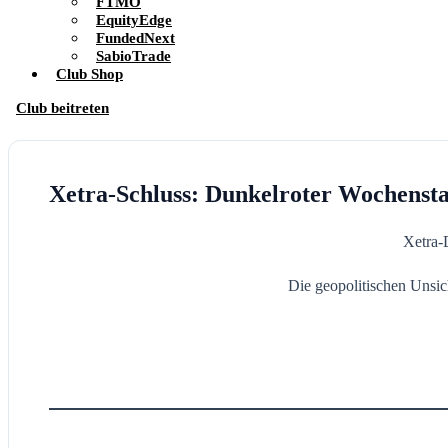
FTMO
EquityEdge
FundedNext
SabioTrade
Club Shop
Club beitreten
Xetra-Schluss: Dunkelroter Wochensta
Xetra-
Die geopolitischen Unsi