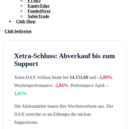
FTMO
EquityEdge
FundedNext
SabioTrade
Club Shop
Club beitreten
Xetra-Schluss: Abverkauf bis zum
Support
Xetra-DAX Schluss heute bei
14.151,69
und
–
1,89%
.
Wochenperformance:
-2
,04%
. Performance April:
–
1,82%
.
Die Aktienmärkte bauen ihre Wochenverluste aus. Der
DAX erreichte so im Eiltempo die nächste
Supportzone.