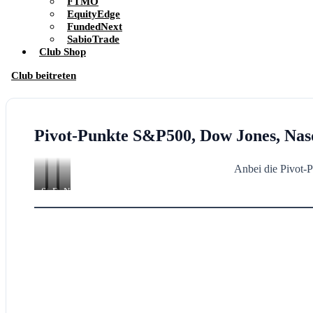
FTMO
EquityEdge
FundedNext
SabioTrade
Club Shop
Club beitreten
Pivot-Punkte S&P500, Dow Jones, Nasd
Anbei die Pivot-P
S&P500
Dow
Nasdaq100
Jones