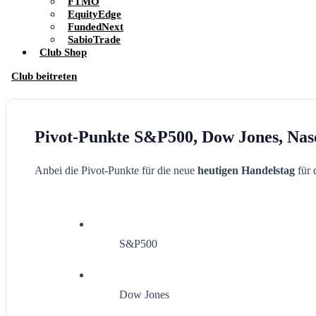
FTMO
EquityEdge
FundedNext
SabioTrade
Club Shop
Club beitreten
Pivot-Punkte S&P500, Dow Jones, Nasd
Anbei die Pivot-Punkte für die neue
heutigen Handelstag
für
S&P500
Dow Jones