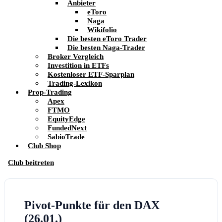
Anbieter
eToro
Naga
Wikifolio
Die besten eToro Trader
Die besten Naga-Trader
Broker Vergleich
Investition in ETFs
Kostenloser ETF-Sparplan
Trading-Lexikon
Prop-Trading
Apex
FTMO
EquityEdge
FundedNext
SabioTrade
Club Shop
Club beitreten
Pivot-Punkte für den DAX
(26.01.)