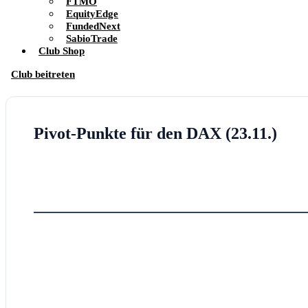
FTMO
EquityEdge
FundedNext
SabioTrade
Club Shop
Club beitreten
Pivot-Punkte für den DAX (23.11.)