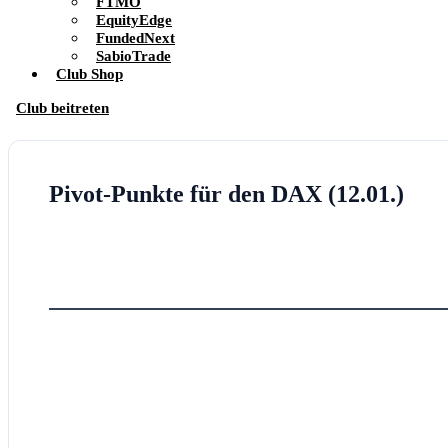
FTMO
EquityEdge
FundedNext
SabioTrade
Club Shop
Club beitreten
Pivot-Punkte für den DAX (12.01.)