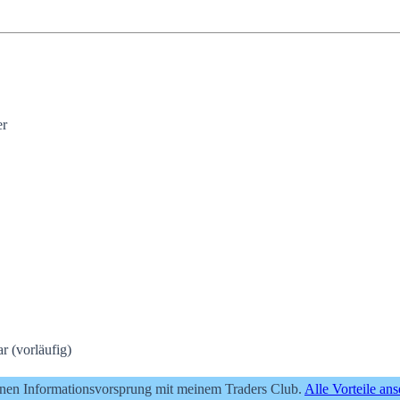
er
 (vorläufig)
inen Informationsvorsprung mit meinem Traders Club.
Alle Vorteile an