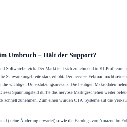
r im Umbruch – Hält der Support?
 und Softwarebereich. Der Markt teilt sich zunehmend in KI-Profiteure
die Schwankungsbreite stark erhöht. Der nervöse Februar macht seinem
ch die wichtigen Unterstützungsniveaus. Die heutigen Makrodaten fiel
 Dieses Spannungsfeld dürfte das nervöse Marktgeschehen weiter befeu
uck schnell zunehmen. Zum einen würden CTA-Systeme auf die Verkäuf
eid (keine Änderung erwartet) sowie die Earnings von Amazon im Fokus