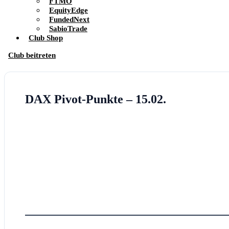
FTMO
EquityEdge
FundedNext
SabioTrade
Club Shop
Club beitreten
DAX Pivot-Punkte – 15.02.