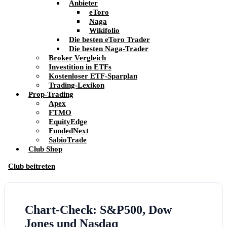
Anbieter
eToro
Naga
Wikifolio
Die besten eToro Trader
Die besten Naga-Trader
Broker Vergleich
Investition in ETFs
Kostenloser ETF-Sparplan
Trading-Lexikon
Prop-Trading
Apex
FTMO
EquityEdge
FundedNext
SabioTrade
Club Shop
Club beitreten
Chart-Check: S&P500, Dow
Jones und Nasdaq