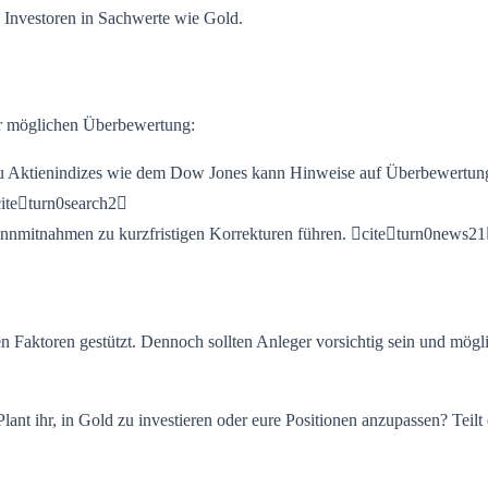
en Investoren in Sachwerte wie Gold.
er möglichen Überbewertung:
zu Aktienindizes wie dem Dow Jones kann Hinweise auf Überbewertunge
citeturn0search2
nnmitnahmen zu kurzfristigen Korrekturen führen. citeturn0news2
Faktoren gestützt. Dennoch sollten Anleger vorsichtig sein und möglich
Plant ihr, in Gold zu investieren oder eure Positionen anzupassen? Te