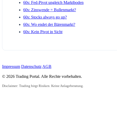
60s: Fed-Pivot ungleich Marktboden
60s: Zinswende = Bullenmarkt?
60s: Stocks always go up?
60s: Wo endet der Bärenmarkt?
60s: Kein Pivot in Sicht
Impressum
Datenschutz
AGB
© 2026 Trading Portal. Alle Rechte vorbehalten.
Disclaimer: Trading birgt Risiken. Keine Anlageberatung.